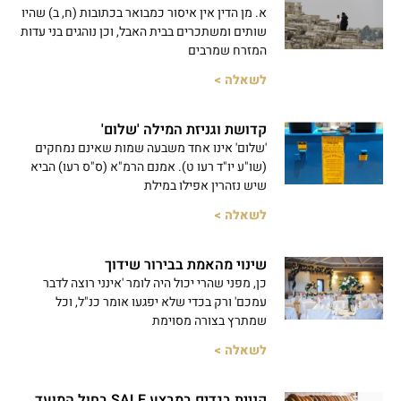
א. מן הדין אין איסור כמבואר בכתובות (ח, ב) שהיו
שותים ומשתכרים בבית האבל, וכן נוהגים בני עדות
המזרח שמרבים
לשאלה >
קדושת וגניזת המילה 'שלום'
'שלום' אינו אחד משבעה שמות שאינם נמחקים
(שו"ע יו"ד רעו ט). אמנם הרמ"א (ס"ס רעו) הביא
שיש נזהרין אפילו במילת
לשאלה >
שינוי מהאמת בבירור שידוך
כן, מפני שהרי יכול היה לומר 'אינני רוצה לדבר
עמכם' ורק בכדי שלא יפגעו אומר כנ"ל, וכל
שמתרץ בצורה מסוימת
לשאלה >
קניית בגדים במבצע SALE בחול המועד