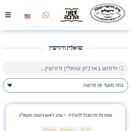
שואלין ודורשין
שטרות פרוזבול להורדה – ערב ראש השנה תשפ"ג
לך לך
בראשית
תשפ"ב