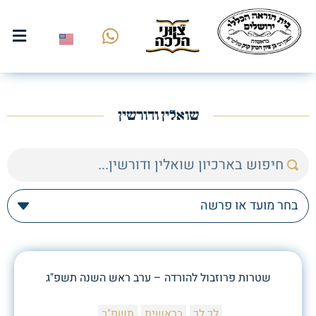
שואלין ודורשין
שטרות פרוזבול להורדה – ערב ראש השנה תשפ"ג
לך לך
בראשית
תשפ"ב