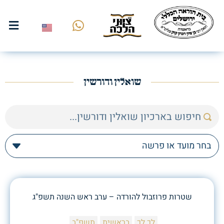
שואלין ודורשין
שטרות פרוזבול להורדה – ערב ראש השנה תשפ"ג
לך לך
בראשית
תשפ"ב