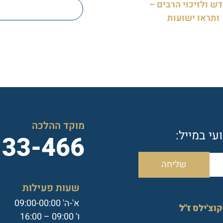
ש ולזיכוי הרבים –
ותראו ישועות
מוקד ההלכה
י במייל:
133-466
שליחה
שעות פעילות
א'-ה' 09:00-00:00
קוצ'ילס
ז"ל
ו' 09:00 – 16:00