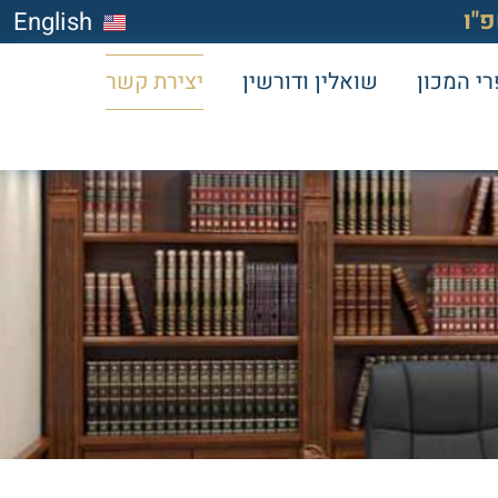
"ו
English
י המכון
שואלין ודורשין
יצירת קשר