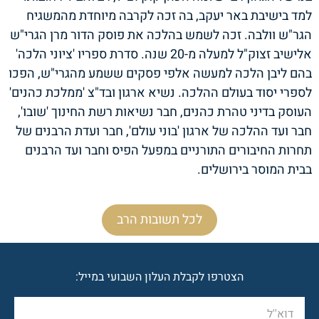
למד בישיבת באר יעקב, בה זכה לקרבה מיוחדת מהמשגיח
הגר"ש וולבה. זכה לשמש בהלכה את פוסק הדור מרן הגרי"ש
אלישיב זצוק"ל למעלה מ-20 שנה. סדרת ספריו 'ציוני הלכה'
בהם ליבן הלכה למעשה אלפי פסקים ששמע מהגרי"ש, הפכו
לספרי יסוד בעולם ההלכה. נשיא ארגון ובד"צ 'ממלכת כהנים'
העוסק בדיני טהרת כהנים, חבר נשיאות רשת החינוך 'שובו',
חבר ועד ההלכה של ארגון 'בוני עולם', חבר ועדת הרבנים של
תחרות החיבורים התורניים במפעל הפיס וחבר ועד הרבנים
בבית המוסר בירושלים.
לכל תשובות הרב
הצטרפו לקבלת העלון השבועי במייל: