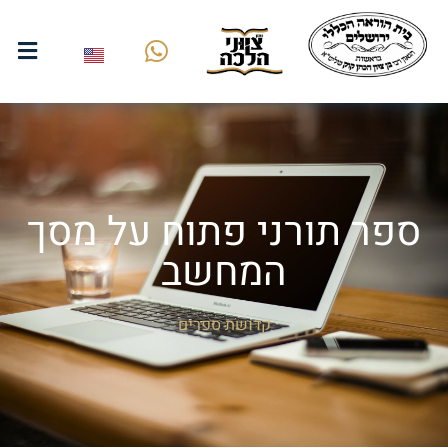
ספר תורני פתוח על מסך
המחשב
קדושת ספרים