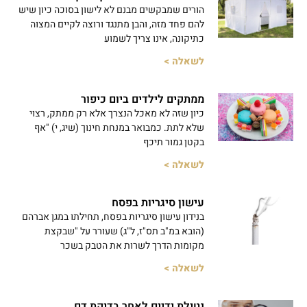
הורים שמבקשים מבנם לא לישון בסוכה כיון שיש
להם פחד מזה, והבן מתנגד ורוצה לקיים המצוה
כתיקונה, אינו צריך לשמוע
לשאלה >
ממתקים לילדים ביום כיפור
כיון שזה לא מאכל הנצרך אלא רק ממתק, רצוי
שלא לתת. כמבואר במנחת חינוך (שיג, י) "אף
בקטן גמור תיכף
לשאלה >
עישון סיגריות בפסח
בנידון עישון סיגריות בפסח, תחילתו במגן אברהם
(הובא במ"ב תס"ז, ל"ג) שעורר על "שבקצת
מקומות הדרך לשרות את הטבק בשכר
לשאלה >
נטילת ידיים לאחר בדיקת דם