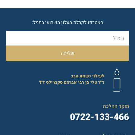
הצטרפו לקבלת העלון השבועי במייל:
שליחה
לעילוי נשמת הרב
ד"ר
טלי בן רבי אברהם סקוצ'ילס
ז"ל
מוקד ההלכה
0722-133-466