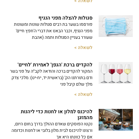
לשאלה >
סגולות להצלה מפני הנגיף
פורסמו בשער בת רבים סגולות שונות ומשונות
מפני הנגיף, וכבר הבאנו את דברי ה'חפץ חיים'
שעורר בעניין הסגולות ותמה (אהבת
לשאלה >
להקדים ברכת 'הגפן' לאמירת 'לחיים'
המקור להקדים ברכה והודאה לקב״ה על פני בשר
ודם בתורתנו הק' (בראשית יד, יח-יט): מלכי צדק
מלך שלם קיבל פני
לשאלה >
להיכנס למלון או לחנות כדי ליהנות
מהמזגן
נקטו הפוסקים שאדם ההולך בדרך בחום היום,
ורצונו להיכנס לבית מלון בלובי או לחנות וכדומה
אם כל כוונתו היא אך