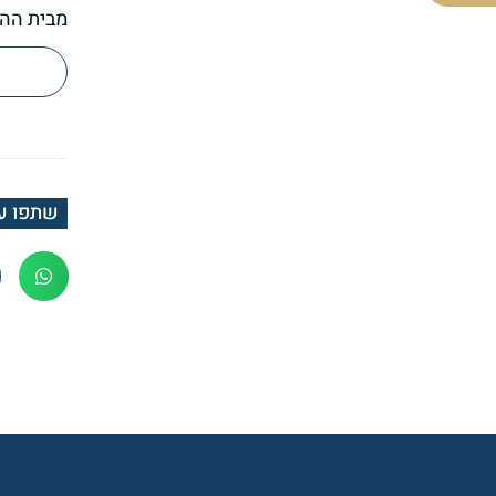
מבית ההו
שתפו ע