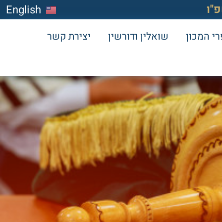
"ו
English
י המכון
שואלין ודורשין
יצירת קשר