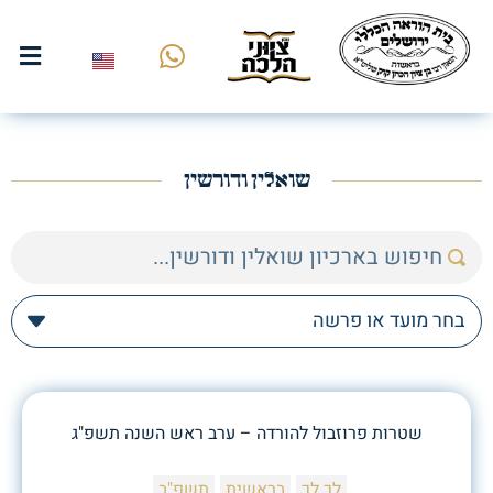
שואלין ודורשין
שטרות פרוזבול להורדה – ערב ראש השנה תשפ"ג
לך לך
בראשית
תשפ"ב