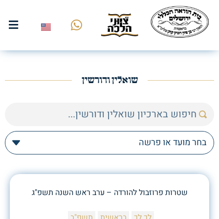
שואלין ודורשין
שטרות פרוזבול להורדה – ערב ראש השנה תשפ"ג
לך לך
בראשית
תשפ"ב