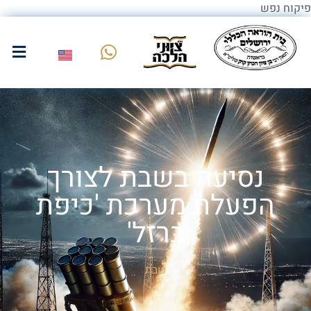
פיקוח נפש
נסיעה בשבת לצורך
הפעלת מערכת 'כיפת
ברזל'
שבת