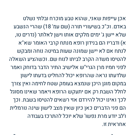
אכן עייפות שאני, שהוא טבע מוכרח ובלתי נשלט
באדם. וכ"כ בשיעורי תורה (שם עמ' 18) שהרי הנשבע
שלא יישן ג' ימים מלקים אותו וישן לאלתר (נדרים טו,
א) ודבריו הם בנידון רופא מנתח קרבי האומר שא"א
לנתח אם לא יישן שמונה שעות במיטה נוחה ומבקש
להטיסו משדה הקרב לביתו לנוח שם. וכשהציע השאלה
לפני חמיו מרן הגרי"ש אלישיב התיר הדבר בדוחק ואמר
שלדעתו נראה שהרופא יכול להחליט בדעתו לישון
במקום מוגן היכן שנמצא בעומק שטח לחימה ואין צורך
לחלל השבת רק אם יתעקש הרופא ויאמר שאינו מסוגל
לכך ואינו יכול להירדם אזי רשאים להטיסו בשבת. וכך
הם פני הדברים כאן כיון שאין מצב לישון שינה נורמלית
ו'לב יודע מרת נפשו' שלא יוכל להתרכז בעבודה
אחראית זו.