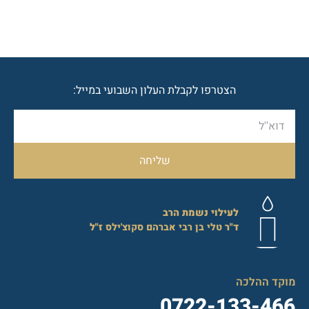
הצטרפו לקבלת העלון השבועי במייל:
שליחה
לעילוי נשמת הרב
ד"ר
טלי בן רבי אברהם סקוצ'ילס
ז"ל
מוקד ההלכה
0722-133-466