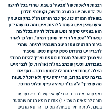
רבבות מלאכות של 'מבעיר' בשבת, שהרי בכל לחיצה
על הדוושה יש הבערה חדשה, וקטונתי מלדון
בשאלה חמורה כזו. אך כבר הורונו חז"ל במקום שאין
איש שאין איש השתדל להיות איש ומה גם שהנידון
הוא בענייני פיקוח נפש שעלול להיות בכלל מה
שאחז"ל "הנשאל הרי זה שופך דמים". ועל כן לאחר
בירור הפרטים עמו היטב השבתיו להיתר. שהרי
לדבריו יש בחזרתו ספק פיקוח נפש, שסביר
שיצטרך לחשמל מערכת נוספת וצריך להיות מרוכז
בעבודתו. וכעין שכתב באג"מ (או"ח ד, פ) לגבי איש
הצלה "שבוודאי הותר לו לנסוע ברכב… ואף אם
בריצה יגיע בקרוב, הרי יהיה עייף ולא יוכל לעשות
מה שצריך" ה"ה בנ"ד שיהיה עייף ובלתי מרוכז.
ואף שהוראת רבינו הגרי"ש אלישיב (הובא בשיעורי
תורה לרופאים ה עמ' 17) אודות רופא מנתח שהוזעק
בשבת לניתוח חירום בחולה מסוכן, והרופא מרגיש