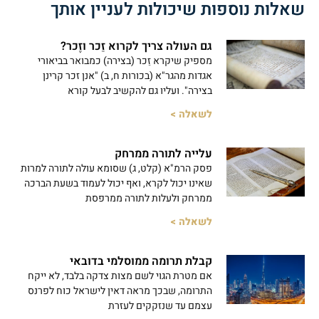
שאלות נוספות שיכולות לעניין אותך
גם העולה צריך לקרוא זֵכר וזֶכר?
מספיק שיקרא זֵכר (בצירה) כמבואר בביאורי
אגדות מהגר"א (בכורות ח, ב) "אנן זכר קרינן
בצירה". ועליו גם להקשיב לבעל קורא
לשאלה >
עלייה לתורה ממרחק
פסק הרמ"א (קלט, ג) שסומא עולה לתורה למרות
שאינו יכול לקרא, ואף יכול לעמוד בשעת הברכה
ממרחק ולעלות לתורה ממרפסת
לשאלה >
קבלת תרומה ממוסלמי בדובאי
אם מטרת הגוי לשם מצות צדקה בלבד, לא ייקח
התרומה, שבכך מראה דאין לישראל כוח לפרנס
עצמם עד שנזקקים לעזרת