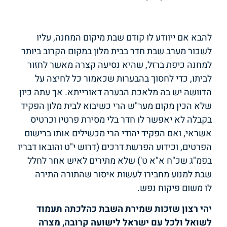
להבא אם ייוודע לו קודם שבת מיקום המחנה, עליו
לשכור מערב שבת חדר בבית מלון במקום הקרוב ביותר
למחנה כיפת ברזל, שהיא נסיעה קצרה מאשר לחזור
לביתו, כדי לחסוך בהבערות שכאמור כל לחיצה על
הדוושה יש בה מלאכת הבערה דאורייתא. אך עתה כיון
שלא הכין מקום מער"ש הרי כשיבוא לבית מלון הפקיד
בקבלה לא יאפשר לו חדר בלי מסירת פרטיו וכרטיס
אשראי, ואם הפקיד יהודי הרי מכשילים אותו ברישום
הפרטים, וכידוע הפרשת דרכים (דרוש י"ט והובאו דבריו
בפמ"ג שכ"ח א"א ט') שלא מתירים לאיש אחר לחלל
שבת למנוע מחבירו לעשות איסור שהתורה התירה
לו משום פיקוח נפש.
יהי רצון שזכות שמירת השבת כהלכתה תעמוד
לשואל ולכל עם ישראל לישועה קרובה, מצרה