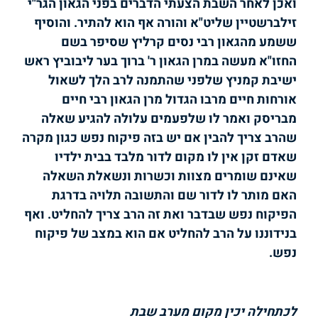
ואכן לאחר השבת הצעתי הדברים בפני הגאון הגר"י
זילברשטיין שליט"א והורה אף הוא להתיר. והוסיף
ששמע מהגאון רבי נסים קרליץ שסיפר בשם
החזו"א מעשה במרן הגאון ר' ברוך בער ליבוביץ ראש
ישיבת קמניץ שלפני שהתמנה לרב הלך לשאול
אורחות חיים מרבו הגדול מרן הגאון רבי חיים
מבריסק ואמר לו שלפעמים עלולה להגיע שאלה
שהרב צריך להבין אם יש בזה פיקוח נפש כגון מקרה
שאדם זקן אין לו מקום לדור מלבד בבית ילדיו
שאינם שומרים מצוות וכשרות ונשאלת השאלה
האם מותר לו לדור שם והתשובה תלויה בדרגת
הפיקוח נפש שבדבר ואת זה הרב צריך להחליט. ואף
בנידוננו על הרב להחליט אם הוא במצב של פיקוח
נפש.
לכתחילה יכין מקום מערב שבת