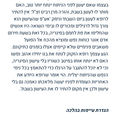
בעצמו שאם יעשן לפני הניתוח ינתח יותר טוב, האם
מותר לו לעשן בשבת, והורה מרן רבינו זצ"ל: אין להתיר
לרופא לעשן ביום השבת! ונימק 'אע"פ שהעישון הוא
צורך גדול לרגילים ומכורים לו ובימי השואה היו אנשים
שהחליפו את פת לחמם בסיגריה, בכל זאת בשעת חירום
אדם אוגר כוחות נפש ומוציא מהכח אל הפועל
משאבים פנימיים שלא קיימים אצלו בזמנים כתיקונם.
הגע עצמך רופא הזקוק לנתח את בנו יחידו אהוב נפשו
האם לא ינתח אותו במיטב כשוריו בלי עישון הסיגריה,
וכי לא יוכל להתגבר על הרגלו כדי להתאמץ בכל נימי
הנפש שהניתוח יצליח. הוי אומר שרופא היודע את
האחריות העומדת לפניו יעשה מלאכתו נאמנה גם בלי
עישון ולכן אין מקום להתיר לו את העישון בשבת'.
הגדרת עייפות בהלכה