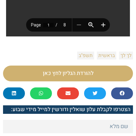
לך לך
בראשית
תשפ"ב
להורדת הגליון לחץ כאן
הצטרפו לקבלת עלון שואלין ודורשין למייל מידי שבוע: