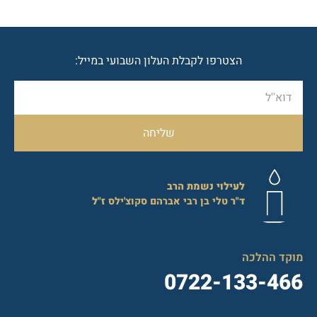
הצטרפו לקבלת העלון השבועי במייל:
שליחה
לעילוי נשמת הרב
ד"ר
טלי בן רבי אברהם סקוצ'ילס
ז"ל
מוקד ההלכה
0722-133-466